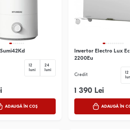
 Sumi42Kd
Invertor Electro Lux E
2200Eu
12
24
luni
luni
12
Credit
lu
i
1 390 Lei
ADAUGĂ ÎN COȘ
ADAUGĂ ÎN C