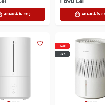
Lei
1 690 Lei
ADAUGĂ ÎN COȘ
ADAUGĂ ÎN C
SALE
-14%