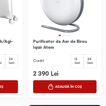
ch/Agi-
Purificator de Aer de Birou
Iqair Atem
24
12
24
Credit
ni
luni
luni
luni
2 390 Lei
OȘ
ADAUGĂ ÎN COȘ