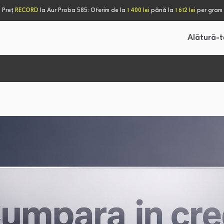
Preț
RECORD
la Aur Proba 585: Oferim de la
1 400 lei
până la
1 612 lei
per gram
Alătură-t