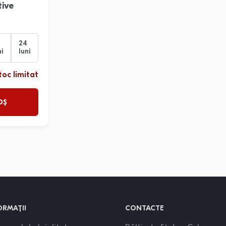
ive
24
ni
luni
toc limitat
OȘ
ORMAȚII
CONTACTE