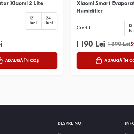
ator Xiaomi 2 Lite
Xiaomi Smart Evaporat
Humidifier
12
24
luni
luni
12
Credit
lu
i
1 190 Lei
1 390 Lei
S
ADAUGĂ ÎN COȘ
ADAUGĂ ÎN C
DESPRE NOI
INF