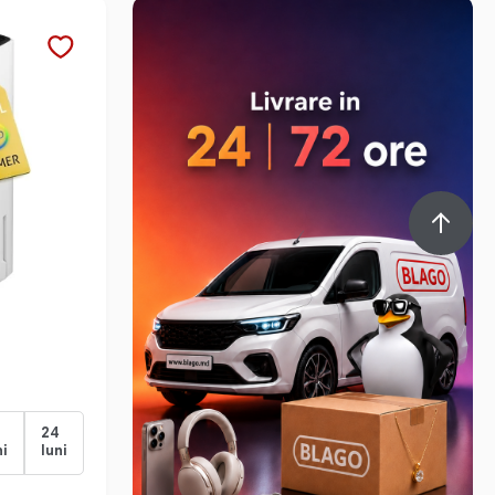
24
ni
luni