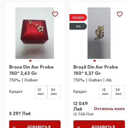
СКИДКИ
-5%
Brosa Din Aur Proba
Broșă Din Aur Proba
750* 2,43 Gr
750* 5,37 Gr
750‰ | Galben
750‰ | Galben | Alb
12
24
12
24
Кредит
Кредит
мес
мес
мес
мес
12 049
Осталось мало
Лей
5 297 Лей
12 738 Лей
ДОБАВИТЬ В
ДОБАВИТЬ В