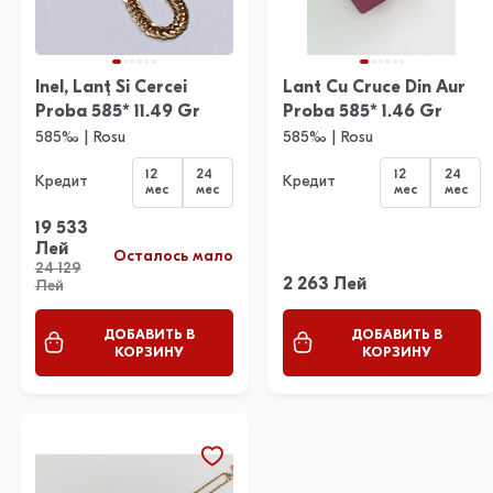
Inel, Lanţ Si Cercei
Lant Cu Cruce Din Aur
Proba 585* 11.49 Gr
Proba 585* 1.46 Gr
585‰ | Rosu
585‰ | Rosu
12
24
12
24
Кредит
Кредит
мес
мес
мес
мес
19 533
Лей
Осталось мало
24 129
2 263 Лей
Лей
ДОБАВИТЬ В
ДОБАВИТЬ В
КОРЗИНУ
КОРЗИНУ