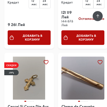
12
24
12
24
Кредит
Кредит
мес
мес
мес
мес
121 119
Лей
Осталось мало
144 573
9 261 Лей
Лей
ДОБАВИТЬ В
ДОБАВИТЬ В
КОРЗИНУ
КОРЗИНУ
СКИДКИ
-19%
Cercei Si Cruce Din Aur
Clema de Cravata