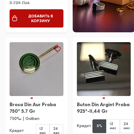
11 739 Лей
ДОБАВИТЬ В
КОРЗИНУ
Brosa Din Aur Proba
Buton Din Argint Proba
750* 5.7 Gr
925*-11,44 Gr
750‰ | Galben
12
24
Кредит
0%
мес
мес
12
24
Кредит
мес
мес