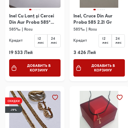
Inel Cu Lanţ și Cercei
Inel, Cruce Din Aur
Din Aur Proba 585*
Proba 585 2.21 Gr
11.49 Gr
585‰ | Rosu
585‰ | Rosu
12
24
12
24
Кредит
Кредит
мес
мес
мес
мес
19 533 Лей
3 426 Лей
ДОБАВИТЬ В
ДОБАВИТЬ В
КОРЗИНУ
КОРЗИНУ
СКИДКИ
-19%