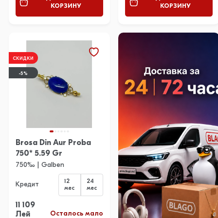
КОРЗИНУ
КОРЗИНУ
СКИДКИ
-5%
Brosa Din Aur Proba
750* 5.59 Gr
750‰ | Galben
12
24
Кредит
мес
мес
11 109
Осталось мало
Лей