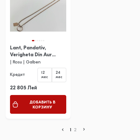
Lant, Pandativ,
Verigheta Din Aur
Proba 750 12.30 Gr
| Rosu | Galben
12
24
Кредит
мес
мес
22 805 Лей
ДОБАВИТЬ В
КОРЗИНУ
1
2