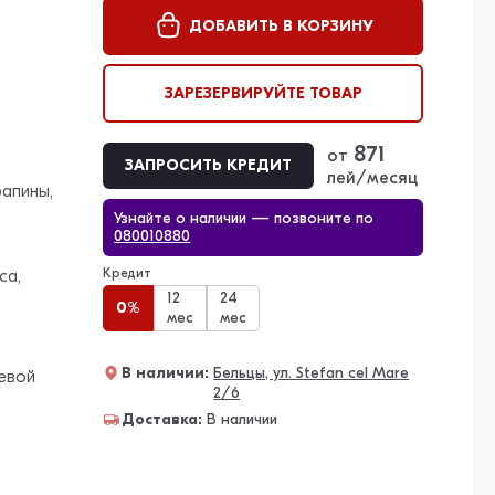
ДОБАВИТЬ В КОРЗИНУ
ЗАРЕЗЕРВИРУЙТЕ ТОВАР
871
от
ЗАПРОСИТЬ КРЕДИТ
лей/месяц
апины,
Узнайте о наличии — позвоните по
080010880
Кредит
са,
12
24
0%
мес
мес
В наличии:
Бельцы, ул. Stefan cel Mare
евой
2/6
Доставка:
В наличии