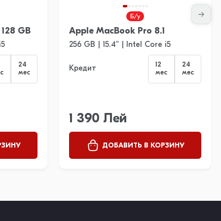
Б/у
 128 GB
Apple MacBook Pro 8.1
i5
256 GB | 15.4″ | Intel Core i5
24
12
24
Кредит
с
мес
мес
мес
1 390 Лей
РЗИНУ
ДОБАВИТЬ В КОРЗИНУ