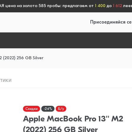
 цена на золото 585 пробы: предлагаем от
1 400
до
1 612
леев
Присоединяйся се
 (2022) 256 GB Silver
СТИКИ
Скидки
-24%
Б/у
Apple MacBook Pro 13'' M2
(2022) 256 GB Silver