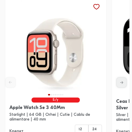
Б/у
Ceas I
Apple Watch Se 3 40Mm
Silver 
Starlight | 64 GB | Orhei | Cutie | Cablu de
Silver |
alimentare | 40 mm
aliment
12
24
Кредит
Кредит