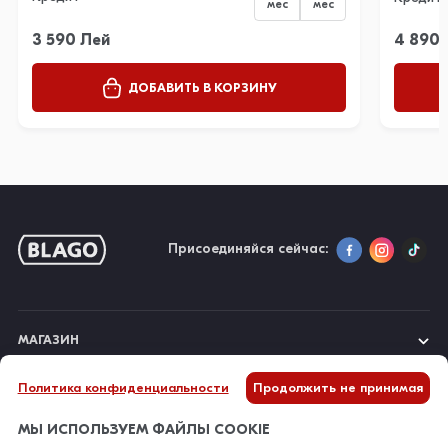
мес
мес
3 590 Лей
4 890 
ДОБАВИТЬ В КОРЗИНУ
Присоединяйся сейчас:
МАГАЗИН
Политика конфиденциальности
Продолжить не принимая
О НАС
МЫ ИСПОЛЬЗУЕМ ФАЙЛЫ COOKIE