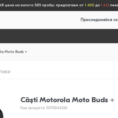
 цена на золото 585 пробы: предлагаем от
1 400
до
1 612
леев
Присоединяйся се
la Moto Buds +
СТИКИ
Căști Motorola Moto Buds +
Код продукта: 0070044326