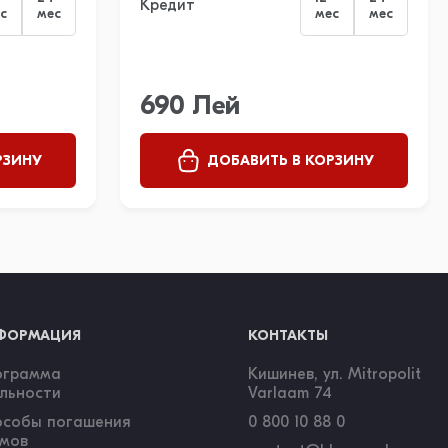
Кредит
с
мес
мес
мес
690 Лей
РЗИНУ
ДОБАВИТЬ В КОРЗИНУ
ФОРМАЦИЯ
КОНТАКТЫ
ограмма
Кишинев, ул. Mitropolit
льности
Varlaam 74
особы погашения
0 800 10 88 0
ймов