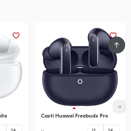
ite
Casti Huawei Freebuds Pro
24
12
24