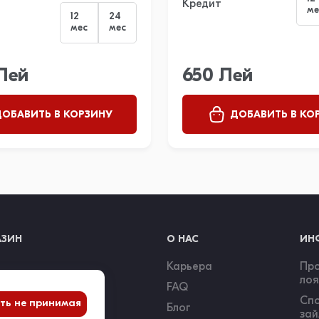
Кредит
ме
12
24
мес
мес
 Лей
650 Лей
ОБАВИТЬ В КОРЗИНУ
ДОБАВИТЬ В КО
АЗИН
О НАС
ИН
Карьера
Пр
лоя
ые товары
FAQ
Сп
ть не принимая
e
Блог
за