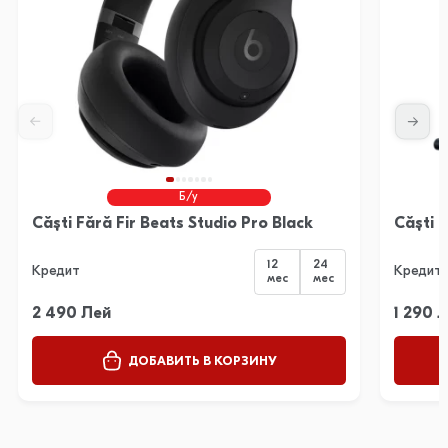
Б/у
Căști Fără Fir Beats Studio Pro Black
Căști 
12
24
Кредит
Кредит
мес
мес
2 490 Лей
1 290 
ДОБАВИТЬ В КОРЗИНУ