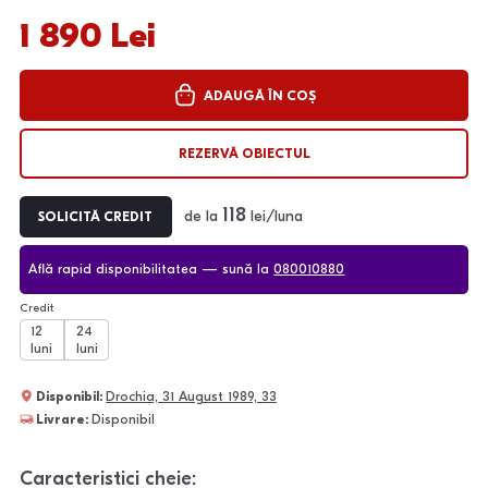
1 890 Lei
ADAUGĂ ÎN COȘ
REZERVĂ OBIECTUL
118
de la
lei/luna
SOLICITĂ CREDIT
Află rapid disponibilitatea — sună la
080010880
Credit
12
24
luni
luni
Disponibil:
Drochia, 31 August 1989, 33
Livrare:
Disponibil
Caracteristici cheie: