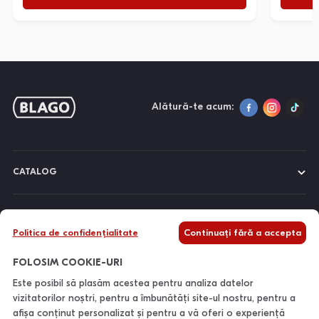
Alătură-te acum:
CATALOG
DESPRE NOI
Politica de confidențialitate
Continuați fără a accepta
INFORMAȚII
FOLOSIM COOKIE-URI
Este posibil să plasăm acestea pentru analiza datelor
vizitatorilor noștri, pentru a îmbunătăți site-ul nostru, pentru a
CONTACTE
afișa conținut personalizat și pentru a vă oferi o experiență