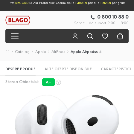
Preț
RECORD
la Aur Proba 585: Oferim de la
1 400 lei
până la
1 612 lei
per gram
0 800 10 88 0
Serviciu de suport 9:00 - 18:00
Catalog
Apple
AirPods
Apple Airpodss 4
DESPRE PRODUS
ALTE OFERTE DISPONIBILE
CARACTERISTICI
Starea Obiectului:
A+