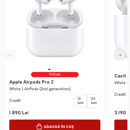
Utilizat
Casti 
Apple Airpods Pro 2
White | 
White | AirPods (2nd generation)
Credit
12
24
Credit
luni
luni
1 890 Lei
3 190 L
ADAUGĂ ÎN COȘ