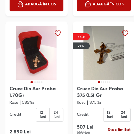
ADAUGĂ ÎN COȘ
ADAUGĂ ÎN COȘ
SALE
-9%
Cruce Din Aur Proba
Cruce Din Aur Proba
1.70Gr
375 0.51 Gr
Rosu | 585‰
Rosu | 375‰
12
24
12
24
Credit
Credit
luni
luni
luni
luni
507 Lei
Stoc limitat
2 890 Lei
558 Lei