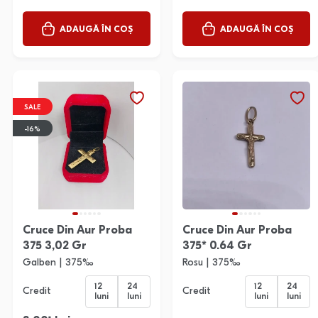
ADAUGĂ ÎN COȘ
ADAUGĂ ÎN COȘ
SALE
-16%
Cruce Din Aur Proba
Cruce Din Aur Proba
375 3,02 Gr
375* 0.64 Gr
Galben | 375‰
Rosu | 375‰
12
24
12
24
Credit
Credit
luni
luni
luni
luni