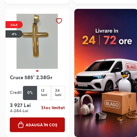
SALE
-8%
Cruce 585" 2.38Gr
12
24
Credit
0%
luni
luni
3 927 Lei
Stoc limitat
4 284 Lei
ADAUGĂ ÎN COȘ