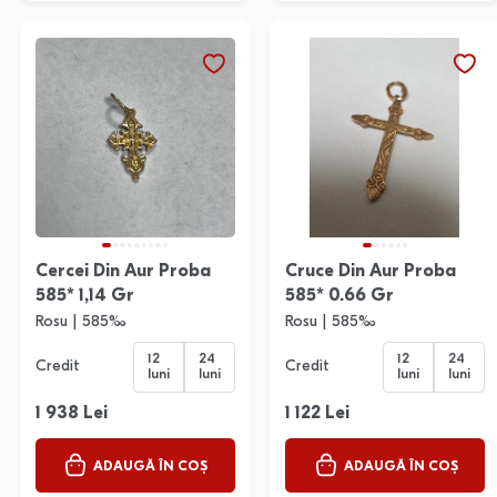
Cercei Din Aur Proba
Cruce Din Aur Proba
585* 1,14 Gr
585* 0.66 Gr
Rosu | 585‰
Rosu | 585‰
12
24
12
24
Credit
Credit
luni
luni
luni
luni
1 938 Lei
1 122 Lei
ADAUGĂ ÎN COȘ
ADAUGĂ ÎN COȘ