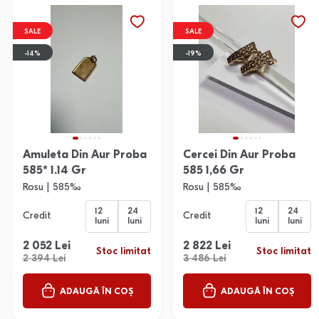
SALE
SALE
-14%
-19%
Amuleta Din Aur Proba
Cercei Din Aur Proba
585* 1.14 Gr
585 1,66 Gr
Rosu | 585‰
Rosu | 585‰
12
24
12
24
Credit
Credit
luni
luni
luni
luni
2 052 Lei
2 822 Lei
Stoc limitat
Stoc limitat
2 394 Lei
3 486 Lei
ADAUGĂ ÎN COȘ
ADAUGĂ ÎN COȘ