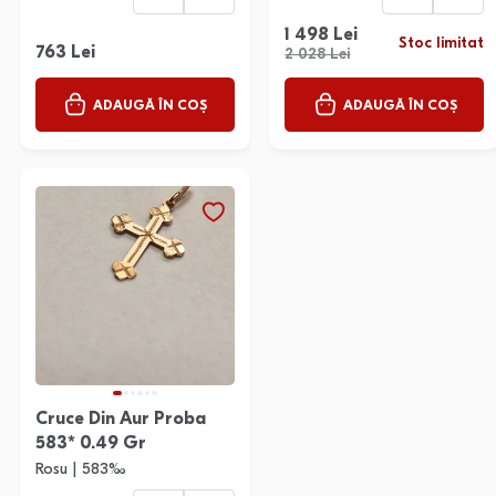
1 498 Lei
Stoc limitat
763 Lei
2 028 Lei
ADAUGĂ ÎN COȘ
ADAUGĂ ÎN COȘ
Cruce Din Aur Proba
583* 0.49 Gr
Rosu | 583‰