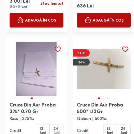
3 001 Lei
Stoc limitat
636 Lei
3 570 Lei
ADAUGĂ ÎN COȘ
ADAUGĂ ÎN COȘ
SALE
-26%
Cruce Din Aur Proba
Cruce Din Aur Proba
375* 0.70 Gr
500* 1.13Gr
Rosu | 375‰
Galben | 500‰
12
24
12
24
Credit
Credit
luni
luni
luni
luni