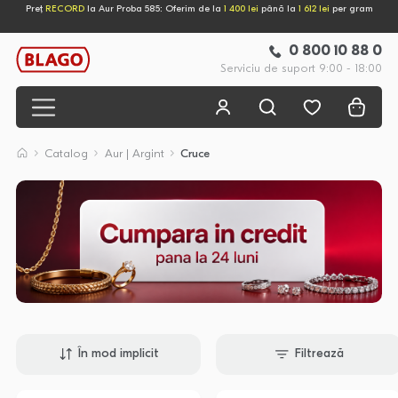
Preț
RECORD
la Aur Proba 585: Oferim de la
1 400 lei
până la
1 612 lei
per gram
0 800 10 88 0
Serviciu de suport 9:00 - 18:00
Catalog
Aur | Argint
Cruce
În mod implicit
Filtrează