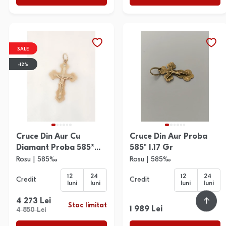
SALE
-12%
Cruce Din Aur Cu
Cruce Din Aur Proba
Diamant Proba 585*
585" 1.17 Gr
1.94 Gr
Rosu | 585‰
Rosu | 585‰
12
24
12
24
Credit
Credit
luni
luni
luni
luni
4 273 Lei
Stoc limitat
1 989 Lei
4 850 Lei