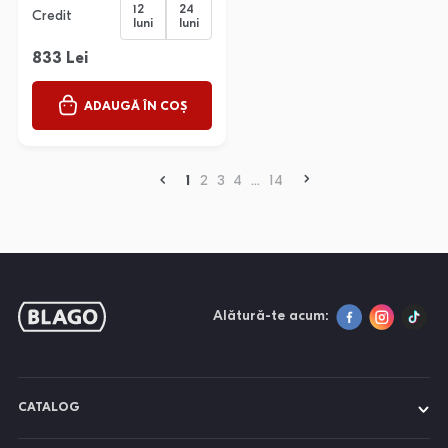
12
24
Credit
luni
luni
833 Lei
ADAUGĂ ÎN COȘ
1
2
3
4
...
14
Alătură-te acum:
CATALOG