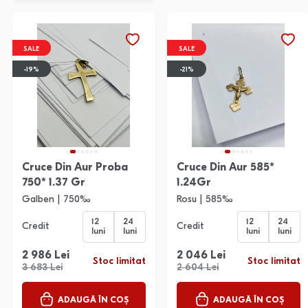
SALE
SALE
-19%
-21%
Cruce Din Aur Proba
Cruce Din Aur 585*
750* 1.37 Gr
1.24Gr
Galben | 750‰
Rosu | 585‰
12
24
12
24
Credit
Credit
luni
luni
luni
luni
2 986 Lei
2 046 Lei
Stoc limitat
Stoc limitat
3 683 Lei
2 604 Lei
ADAUGĂ ÎN COȘ
ADAUGĂ ÎN COȘ