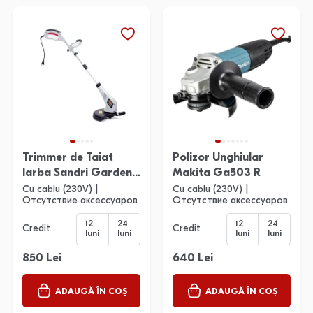
Trimmer de Taiat
Polizor Unghiular
Iarba Sandri Garden
Makita Ga503 R
Sg925 Et
Cu cablu (230V) |
Cu cablu (230V) |
Отсутствие аксессуаров
Отсутствие аксессуаров
12
24
12
24
Credit
Credit
luni
luni
luni
luni
850 Lei
640 Lei
ADAUGĂ ÎN COȘ
ADAUGĂ ÎN COȘ