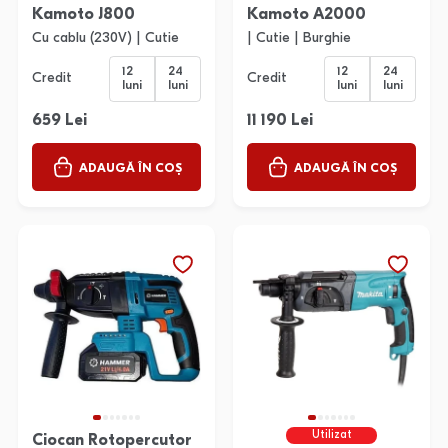
Kamoto J800
Kamoto A2000
Cu cablu (230V) | Cutie
| Cutie | Burghie
12
24
12
24
Credit
Credit
luni
luni
luni
luni
659 Lei
11 190 Lei
ADAUGĂ ÎN COȘ
ADAUGĂ ÎN COȘ
Utilizat
Ciocan Rotopercutor