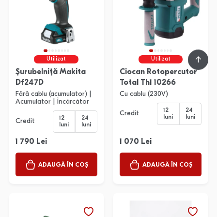
Utilizat
Utilizat
Șurubelniță Makita
Ciocan Rotopercutor
Df247D
Total Th1 10266
Fără cablu (acumulator) |
Cu cablu (230V)
Acumulator | Încărcător
12
24
Credit
luni
luni
12
24
Credit
luni
luni
1 790 Lei
1 070 Lei
ADAUGĂ ÎN COȘ
ADAUGĂ ÎN COȘ