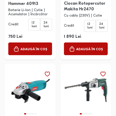
Ciocan Rotopercutor
Hammer 40913
Makita Hr2470
Baterie Li-Ion | Cutie |
Acumulator | Încărcător
Cu cablu (230V) | Cutie
12
24
12
24
Credit
Credit
luni
luni
luni
luni
750 Lei
1 890 Lei
ADAUGĂ ÎN COȘ
ADAUGĂ ÎN COȘ