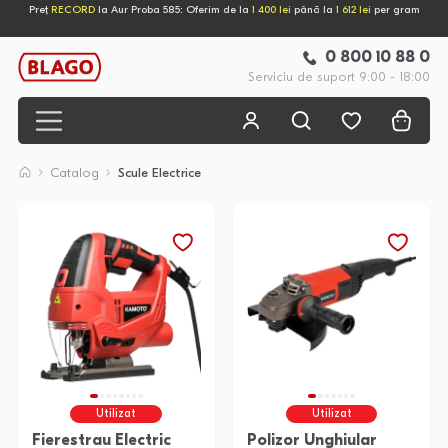
Preț
RECORD
la Aur Proba 585: Oferim de la
1 400 lei
până la
1 612 lei
per gram
0 800 10 88 0
Serviciu de suport 9:00 - 18:00
Catalog
Scule Electrice
Utilizat
Utilizat
Fierestrau Electric
Polizor Unghiular