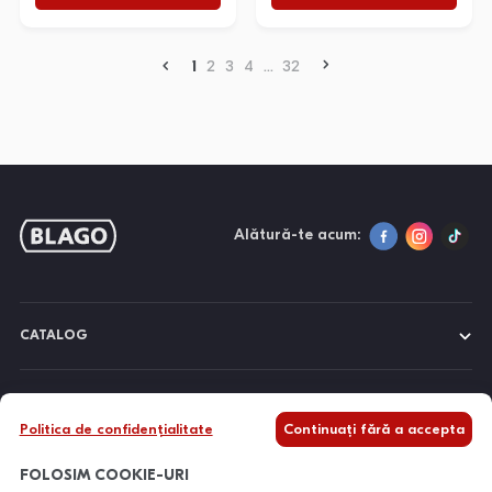
1
2
3
4
...
32
Alătură-te acum:
CATALOG
DESPRE NOI
Politica de confidențialitate
Continuați fără a accepta
INFORMAȚII
FOLOSIM COOKIE-URI