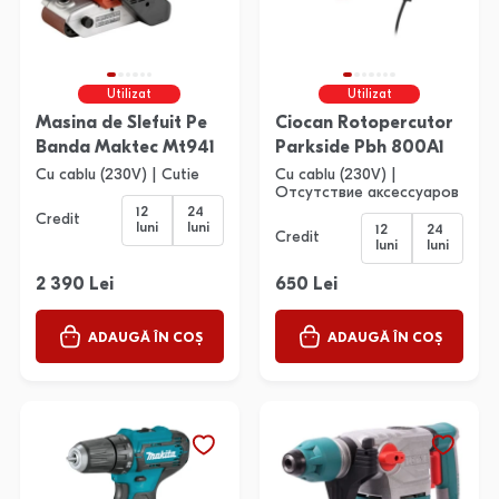
Utilizat
Utilizat
Masina de Slefuit Pe
Ciocan Rotopercutor
Banda Maktec Mt941
Parkside Pbh 800A1
Cu cablu (230V) | Cutie
Cu cablu (230V) |
Отсутствие аксессуаров
12
24
Credit
luni
luni
12
24
Credit
luni
luni
2 390 Lei
650 Lei
ADAUGĂ ÎN COȘ
ADAUGĂ ÎN COȘ