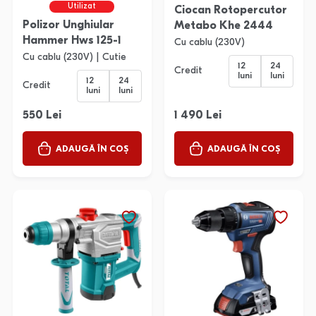
Utilizat
Ciocan Rotopercutor
Polizor Unghiular
Metabo Khe 2444
Hammer Hws 125-1
Cu cablu (230V)
Cu cablu (230V) | Cutie
12
24
Credit
luni
luni
12
24
Credit
luni
luni
550 Lei
1 490 Lei
ADAUGĂ ÎN COȘ
ADAUGĂ ÎN COȘ