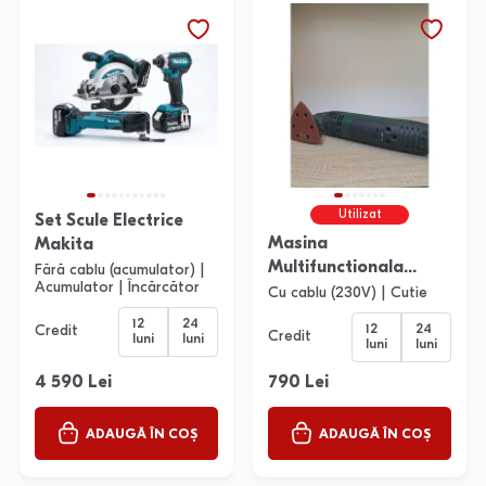
Utilizat
Set Scule Electrice
Masina
Makita
Multifunctionala
Fără cablu (acumulator) |
Acumulator | Încărcător
Bosch Pmf 1800E
Cu cablu (230V) | Cutie
12
24
12
24
Credit
Credit
luni
luni
luni
luni
4 590 Lei
790 Lei
ADAUGĂ ÎN COȘ
ADAUGĂ ÎN COȘ