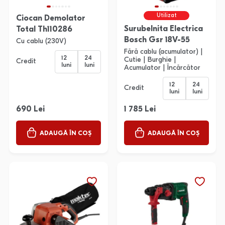
Utilizat
Ciocan Demolator
Surubelnita Electrica
Total Th110286
Bosch Gsr 18V-55
Cu cablu (230V)
Fără cablu (acumulator) |
12
24
Cutie | Burghie |
Credit
luni
luni
Acumulator | Încărcător
12
24
Credit
luni
luni
690 Lei
1 785 Lei
ADAUGĂ ÎN COȘ
ADAUGĂ ÎN COȘ