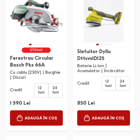
Utilizat
Slefuitor Dyllu
Ferestrau Circular
Dttvm1D125
Bosch Pks 66A
Baterie Li-Ion |
Acumulator | Încărcător
Cu cablu (230V) | Burghie
| Discuri
12
24
Credit
luni
luni
12
24
Credit
luni
luni
1 590 Lei
850 Lei
ADAUGĂ ÎN COȘ
ADAUGĂ ÎN COȘ