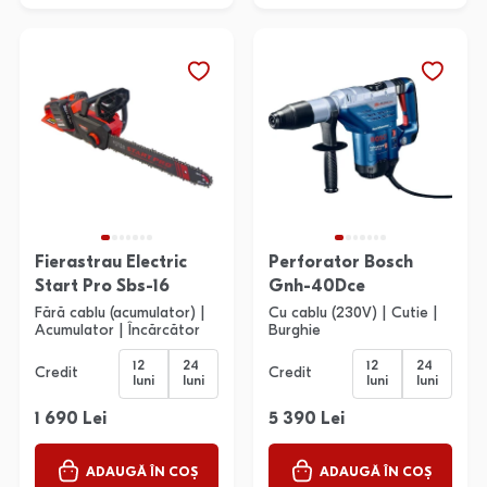
Fierastrau Electric
Perforator Bosch
Start Pro Sbs-16
Gnh-40Dce
Fără cablu (acumulator) |
Cu cablu (230V) | Cutie |
Acumulator | Încărcător
Burghie
12
24
12
24
Credit
Credit
luni
luni
luni
luni
1 690 Lei
5 390 Lei
ADAUGĂ ÎN COȘ
ADAUGĂ ÎN COȘ