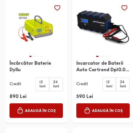
Încărcător Baterie
Incarcator de Baterii
Dyllu
Auto Cartrend Dp10.0
12&24 V
12
24
12
24
Credit
Credit
luni
luni
luni
luni
890 Lei
590 Lei
ADAUGĂ ÎN COȘ
ADAUGĂ ÎN COȘ