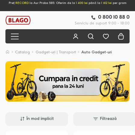
Preț
RECORD
la Aur Proba 585: Oferim de la
1 400 lei
până la
1 612 lei
per gram
0 800 10 88 0
Serviciu de suport 9:00 - 18:00
Catalog
Gadget-uri | Transport
Auto Gadget-uri
În mod implicit
Filtrează