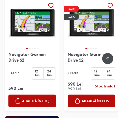
SALE
-40%
Navigator Garmin
Navigator Garmin
Drive 52
Drive 52
12
24
12
24
Credit
Credit
luni
luni
luni
luni
590 Lei
Stoc limitat
590 Lei
990 Lei
ADAUGĂ ÎN COȘ
ADAUGĂ ÎN COȘ