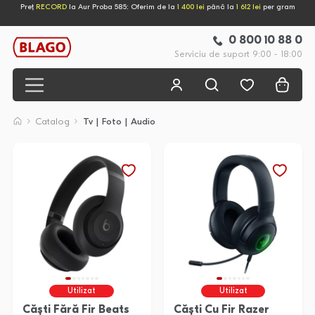
Preț
RECORD
la Aur Proba 585: Oferim de la
1 400 lei
până la
1 612 lei
per gram
0 800 10 88 0
Serviciu de suport 9:00 - 18:00
Catalog
Tv | Foto | Audio
Utilizat
Utilizat
Căști Fără Fir Beats
Căști Cu Fir Razer