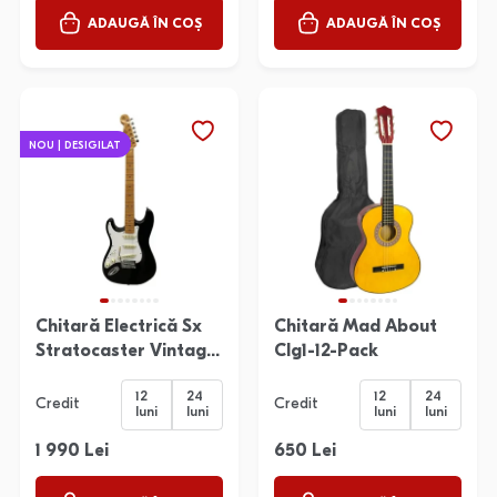
ADAUGĂ ÎN COȘ
ADAUGĂ ÎN COȘ
NOU | DESIGILAT
Chitară Electrică Sx
Chitară Mad About
Stratocaster Vintage
Clg1-12-Pack
Series
12
24
12
24
Credit
Credit
luni
luni
luni
luni
1 990 Lei
650 Lei