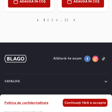
ADAUGĂ ÎN COȘ
ADAUGĂ ÎN COȘ
1
2
3
4
...
23
Alătură-te acum:
CATALOG
DESPRE NOI
Politica de confidențialitate
Continuați fără a accepta