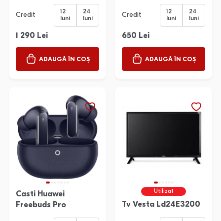
12
24
12
24
Credit
Credit
luni
luni
luni
luni
1 290 Lei
650 Lei
ADAUGĂ ÎN COȘ
ADAUGĂ ÎN COȘ
Utilizat
Casti Huawei
Tv Vesta Ld24E3200
Freebuds Pro