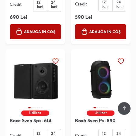
12
24
12
24
Credit
Credit
luni
luni
luni
luni
690 Lei
590 Lei
ADAUGĂ ÎN COȘ
ADAUGĂ ÎN COȘ
Utilizat
Utilizat
Boxe Sven Sps-614
Boxă Sven Ps-850
12
24
12
24
Credit
Credit