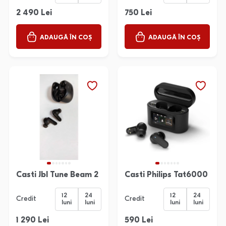
2 490 Lei
750 Lei
ADAUGĂ ÎN COȘ
ADAUGĂ ÎN COȘ
Casti Jbl Tune Beam 2
Casti Philips Tat6000
12
24
12
24
Credit
Credit
luni
luni
luni
luni
1 290 Lei
590 Lei