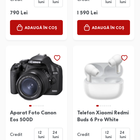
luni
luni
luni
luni
790 Lei
1 590 Lei
ADAUGĂ ÎN COȘ
ADAUGĂ ÎN COȘ
Aparat Foto Canon
Telefon Xiaomi Redmi
Eos 500D
Buds 6 Pro White
12
24
12
24
Credit
Credit
luni
luni
luni
luni