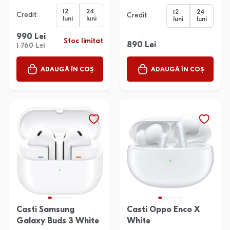
12
24
12
24
Credit
Credit
luni
luni
luni
luni
990 Lei
Stoc limitat
890 Lei
1 760 Lei
ADAUGĂ ÎN COȘ
ADAUGĂ ÎN COȘ
Casti Samsung
Casti Oppo Enco X
Galaxy Buds 3 White
White