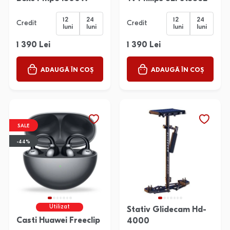
12
24
12
24
Credit
Credit
luni
luni
luni
luni
1 390 Lei
1 390 Lei
ADAUGĂ ÎN COȘ
ADAUGĂ ÎN COȘ
SALE
-44%
Utilizat
Stativ Glidecam Hd-
Casti Huawei Freeclip
4000