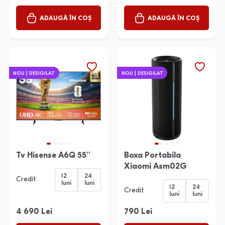
ADAUGĂ ÎN COȘ
ADAUGĂ ÎN COȘ
NOU | DESIGILAT
NOU | DESIGILAT
Tv Hisense A6Q 55''
Boxa Portabila
Xiaomi Asm02G
12
24
Credit
luni
luni
12
24
Credit
luni
luni
4 690 Lei
790 Lei