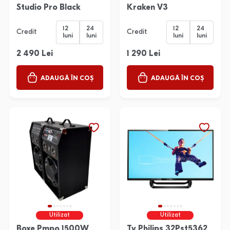
Studio Pro Black
Kraken V3
12
24
12
24
Credit
Credit
luni
luni
luni
luni
2 490 Lei
1 290 Lei
ADAUGĂ ÎN COȘ
ADAUGĂ ÎN COȘ
Utilizat
Utilizat
Boxe Pmpo 1500W
Tv Philips 32Pst5362