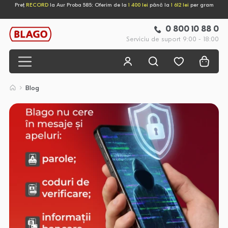
Preț
RECORD
la Aur Proba 585: Oferim de la
1 400 lei
până la
1 612 lei
per gram
0 800 10 88 0
Serviciu de suport 9:00 - 18:00
Blog