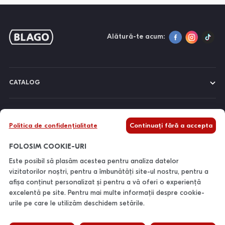
Alătură-te acum:
CATALOG
DESPRE NOI
Politica de confidențialitate
Continuați fără a accepta
INFORMAȚII
FOLOSIM COOKIE-URI
Este posibil să plasăm acestea pentru analiza datelor
vizitatorilor noștri, pentru a îmbunătăți site-ul nostru, pentru a
CONTACTE
afișa conținut personalizat și pentru a vă oferi o experiență
excelentă pe site. Pentru mai multe informații despre cookie-
urile pe care le utilizăm deschidem setările.