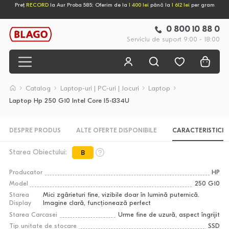
Preț
RECORD
la Aur Proba 585: Oferim de la
1 400 lei
până la
1 612 lei
per gram
0 800 10 88 0
Serviciu de suport 9:00 - 18:00
Catalog
Laptop-uri | PC-uri | Jocuri
Laptop
Laptop Hp 250 G10 Intel Core I5-1334U
DESPRE PRODUS
ALTE OFERTE DISPONIBILE
CARACTERISTICI
Starea Obiectului:
B
Producator
HP
Model
250 G10
Starea
Mici zgârieturi fine, vizibile doar în lumină puternică.
Display
Imagine clară, funcționează perfect
Starea Carcasei
Urme fine de uzură, aspect îngrijit
Tip unitate de stocare
SSD