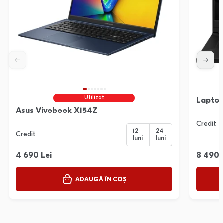
Utilizat
Laptop
Asus Vivobook X154Z
Credit
12
24
Credit
luni
luni
4 690 Lei
8 490 
ADAUGĂ ÎN COȘ