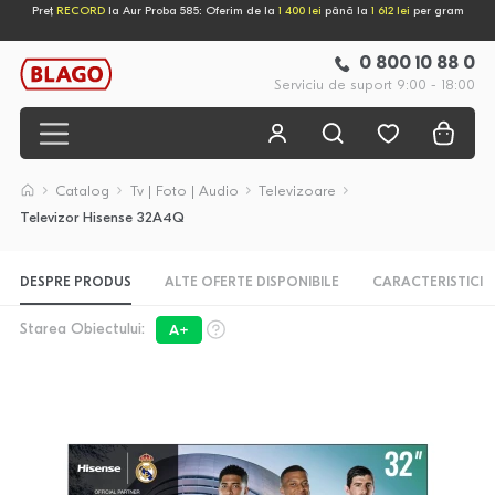
Preț
RECORD
la Aur Proba 585: Oferim de la
1 400 lei
până la
1 612 lei
per gram
0 800 10 88 0
Serviciu de suport 9:00 - 18:00
Catalog
Tv | Foto | Audio
Televizoare
Televizor Hisense 32A4Q
DESPRE PRODUS
ALTE OFERTE DISPONIBILE
CARACTERISTICI
Starea Obiectului:
A+