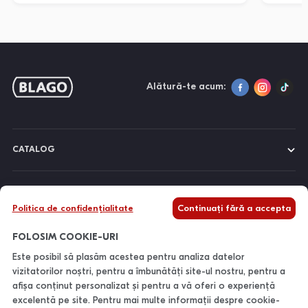
Alătură-te acum:
CATALOG
DESPRE NOI
Politica de confidențialitate
Continuați fără a accepta
INFORMAȚII
FOLOSIM COOKIE-URI
Este posibil să plasăm acestea pentru analiza datelor
vizitatorilor noștri, pentru a îmbunătăți site-ul nostru, pentru a
CONTACTE
afișa conținut personalizat și pentru a vă oferi o experiență
excelentă pe site. Pentru mai multe informații despre cookie-