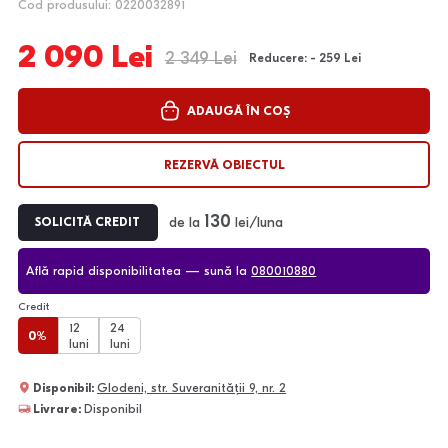
Cod produsului: 0220032891
2 090 Lei
2 349 Lei
Reducere: - 259 Lei
ADAUGĂ ÎN COȘ
REZERVĂ OBIECTUL
130
de la
lei/luna
SOLICITĂ CREDIT
Află rapid disponibilitatea — sună la
080010880
Credit
12
24
0%
luni
luni
Disponibil:
Glodeni, str. Suveranității 9, nr. 2
Livrare:
Disponibil