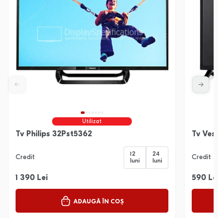
Utilizat
Tv Philips 32Pst5362
Tv Ves
12
24
Credit
Credit
luni
luni
1 390 Lei
590 Le
ADAUGĂ ÎN COȘ