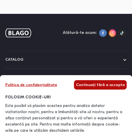
Alătură-te acum:
CATALOG
DESPRE NOI
Politica de confidențialitate
Continuați fără a accepta
INFORMAȚII
FOLOSIM COOKIE-URI
Este posibil să plasăm acestea pentru analiza datelor
vizitatorilor noștri, pentru a îmbunătăți site-ul nostru, pentru a
CONTACTE
afișa conținut personalizat și pentru a vă oferi o experiență
excelentă pe site. Pentru mai multe informații despre cookie-
urile pe care le utilizăm deschidem setările.