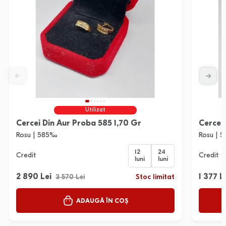
Utilizat
Cercei Din Aur Proba 585 1,70 Gr
Cercei
Rosu | 585‰
Rosu | 
12
24
Credit
Credit
luni
luni
2 890 Lei
1 377 L
3 570 Lei
Stoc limitat
ADAUGĂ ÎN COȘ