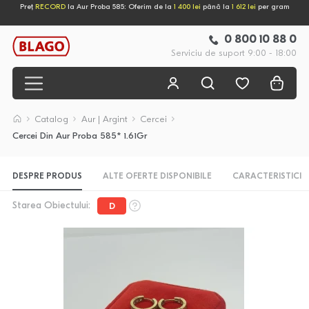
Preț
RECORD
la Aur Proba 585: Oferim de la
1 400 lei
până la
1 612 lei
per gram
0 800 10 88 0
Serviciu de suport 9:00 - 18:00
Catalog
Aur | Argint
Cercei
Cercei Din Aur Proba 585* 1.61Gr
DESPRE PRODUS
ALTE OFERTE DISPONIBILE
CARACTERISTICI
Starea Obiectului:
D