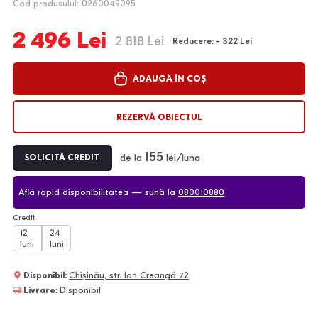
Cod produsului: 0260049095
2 496 Lei
2 818 Lei
Reducere: - 322 Lei
ADAUGĂ ÎN COȘ
REZERVĂ OBIECTUL
155
de la
lei/luna
SOLICITĂ CREDIT
Află rapid disponibilitatea — sună la
080010880
Credit
12
24
luni
luni
Disponibil:
Chișinău, str. Ion Creangă 72
Livrare:
Disponibil