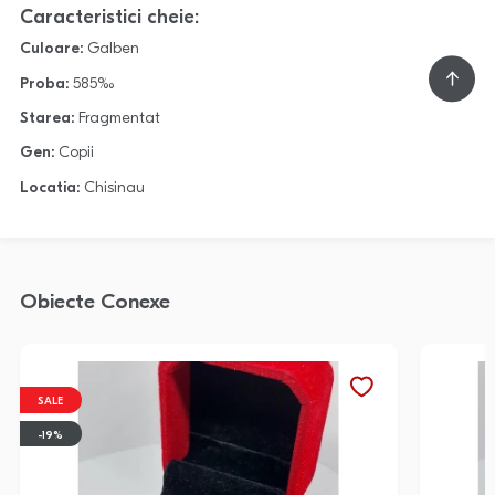
Caracteristici cheie:
Culoare:
Galben
Proba:
585‰
Starea:
Fragmentat
Gen:
Copii
Locatia:
Chisinau
Obiecte Conexe
SALE
-19%