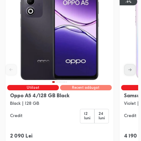
-9%
Utilizat
Recent adăugat
Oppo A5 4/128 GB Black
Samsun
Black | 128 GB
Violet |
12
24
Credit
Credit
luni
luni
2 090 Lei
4 190 L