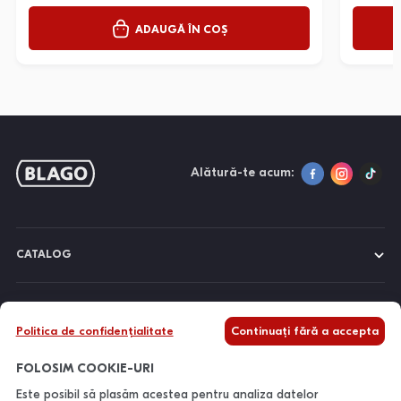
ADAUGĂ ÎN COȘ
Alătură-te acum:
CATALOG
DESPRE NOI
Politica de confidențialitate
Continuați fără a accepta
INFORMAȚII
FOLOSIM COOKIE-URI
Este posibil să plasăm acestea pentru analiza datelor