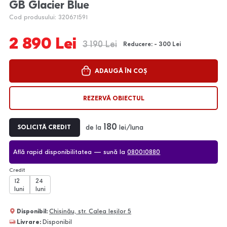
GB Glacier Blue
Cod produsului: 320671591
2 890 Lei
3 190 Lei
Reducere: - 300 Lei
ADAUGĂ ÎN COȘ
REZERVĂ OBIECTUL
180
de la
lei/luna
SOLICITĂ CREDIT
Află rapid disponibilitatea — sună la
080010880
Credit
12
24
luni
luni
Disponibil:
Chișinău, str. Calea Ieșilor 5
Livrare:
Disponibil