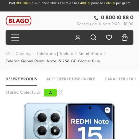
Preț
RECORD
la Aur Proba 585: Oferim de la
1 400 lei
până la
1 612 lei
per gram
0 800 10 88 0
Serviciu de suport 9:00 - 18:00
Catalog
Telefoane | Tablete
Smartphone
Telefon Xiaomi Redmi Note 15 256 GB Glacier Blue
DESPRE PRODUS
ALTE OFERTE DISPONIBILE
CARACTERISTICI
Starea Obiectului:
A