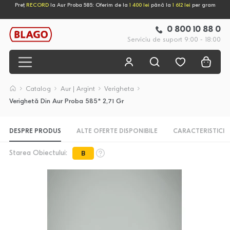
Preț
RECORD
la Aur Proba 585: Oferim de la
1 400 lei
până la
1 612 lei
per gram
0 800 10 88 0
Serviciu de suport 9:00 - 18:00
Catalog
Aur | Argint
Verigheta
Verighetă Din Aur Proba 585* 2,71 Gr
DESPRE PRODUS
ALTE OFERTE DISPONIBILE
CARACTERISTICI
Starea Obiectului:
B