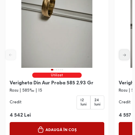
Utilizat
Verigheta Din Aur Proba 585 2.93 Gr
Verigh
Rosu | 585‰ | 15
Rosu | 
12
24
Credit
Credit
luni
luni
4 542 Lei
4 557 L
ADAUGĂ ÎN COȘ