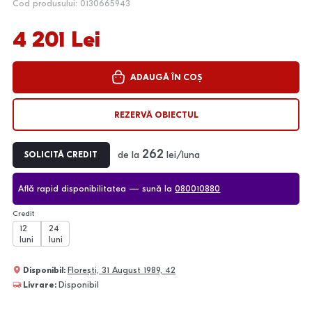
Cod produsului: 0130665943
4 201 Lei
ADAUGĂ ÎN COȘ
REZERVĂ OBIECTUL
262
de la
lei/luna
SOLICITĂ CREDIT
Află rapid disponibilitatea — sună la
080010880
Credit
12
24
luni
luni
Disponibil:
Florești, 31 August 1989, 42
Livrare:
Disponibil