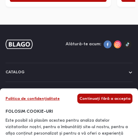
Alătură-te acum:
CATALOG
DESPRE NOI
Politica de confidențialitate
Continuați fără a accepta
INFORMAȚII
FOLOSIM COOKIE-URI
Este posibil să plasăm acestea pentru analiza datelor
vizitatorilor noștri, pentru a îmbunătăți site-ul nostru, pentru a
CONTACTE
afișa conținut personalizat și pentru a vă oferi o experiență