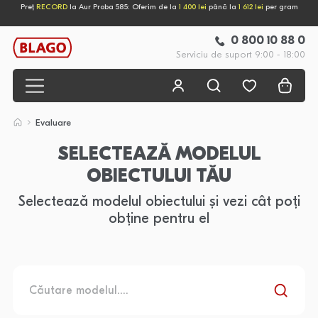
Preț
RECORD
la Aur Proba 585: Oferim de la
1 400 lei
până la
1 612 lei
per gram
0 800 10 88 0
Serviciu de suport 9:00 - 18:00
Evaluare
SELECTEAZĂ MODELUL
OBIECTULUI TĂU
Selectează modelul obiectului și vezi cât poți
obține pentru el
Căutare modelul....