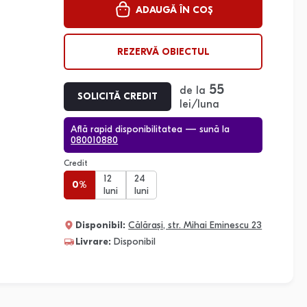
ADAUGĂ ÎN COȘ
REZERVĂ OBIECTUL
55
de la
SOLICITĂ CREDIT
lei/luna
Află rapid disponibilitatea — sună la
080010880
Credit
12
24
0%
luni
luni
Disponibil:
Călărași, str. Mihai Eminescu 23
Livrare:
Disponibil