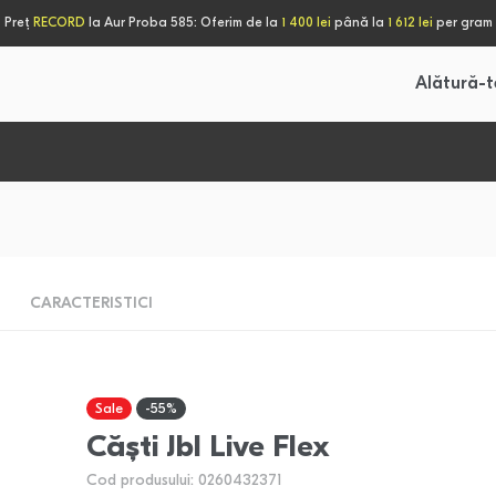
Preț
RECORD
la Aur Proba 585: Oferim de la
1 400 lei
până la
1 612 lei
per gram
Alătură-t
CARACTERISTICI
Sale
-55%
Căști Jbl Live Flex
Cod produsului: 0260432371