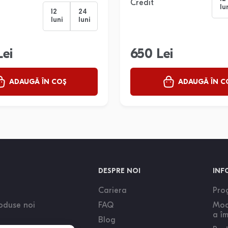
Credit
lu
12
24
luni
luni
Lei
650 Lei
ADAUGĂ ÎN COȘ
ADAUGĂ ÎN C
DESPRE NOI
INF
Cariera
Prog
oduse noi
FAQ
Mod
a î
Blog