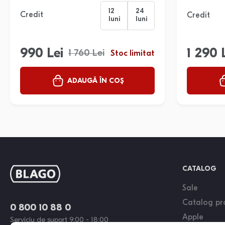
12
24
Credit
Credit
luni
luni
990 Lei
1 290 
1 760 Lei
Stoc limitat
ADAUGĂ ÎN COȘ
CATALOG
Sale
Catalog pr
0 800 10 88 0
Apple
Serviciu de suport 9:00 - 18:00