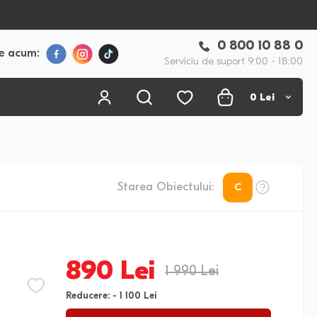
0 800 10 88 0
e acum:
Serviciu de suport 9:00 - 18:00
0
Lei
Starea Obiectului:
C
890 Lei
1 990 Lei
Reducere: - 1 100 Lei