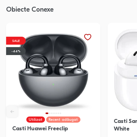
Obiecte Conexe
SALE
-44%
Utilizat
Recent adăugat
Casti S
Casti Huawei Freeclip
White