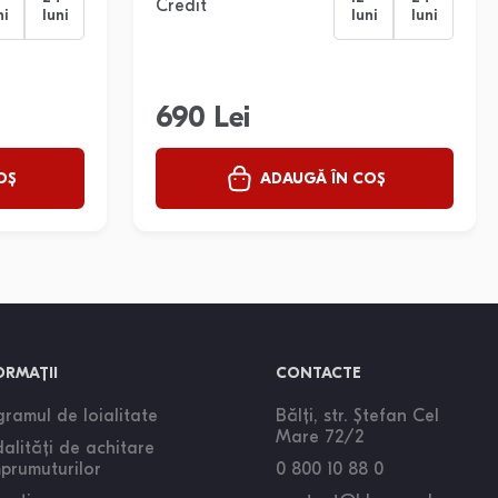
Credit
ni
luni
luni
luni
690 Lei
OȘ
ADAUGĂ ÎN COȘ
ORMAȚII
CONTACTE
ramul de loialitate
Bălți, str. Ștefan Cel
Mare 72/2
alități de achitare
mprumuturilor
0 800 10 88 0