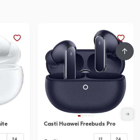
ite
Casti Huawei Freebuds Pro
24
12
24