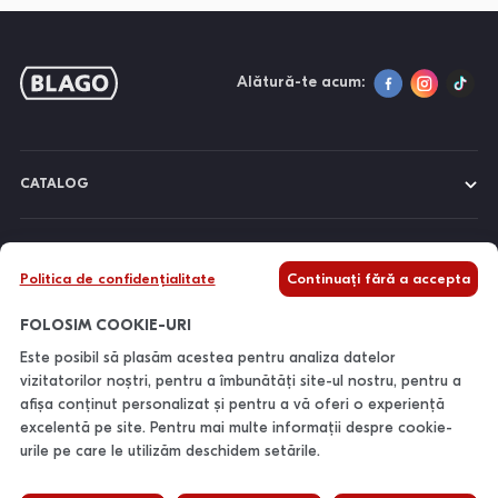
Alătură-te acum:
CATALOG
DESPRE NOI
Politica de confidențialitate
Continuați fără a accepta
INFORMAȚII
FOLOSIM COOKIE-URI
Este posibil să plasăm acestea pentru analiza datelor
vizitatorilor noștri, pentru a îmbunătăți site-ul nostru, pentru a
CONTACTE
afișa conținut personalizat și pentru a vă oferi o experiență
excelentă pe site. Pentru mai multe informații despre cookie-
urile pe care le utilizăm deschidem setările.