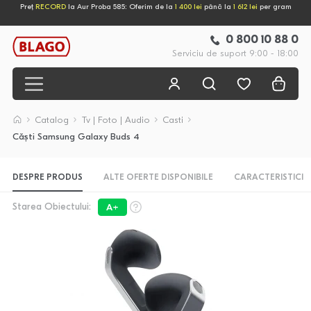
Preț
RECORD
la Aur Proba 585: Oferim de la
1 400 lei
până la
1 612 lei
per gram
0 800 10 88 0
Serviciu de suport 9:00 - 18:00
Catalog
Tv | Foto | Audio
Casti
Căști Samsung Galaxy Buds 4
DESPRE PRODUS
ALTE OFERTE DISPONIBILE
CARACTERISTICI
Starea Obiectului:
A+