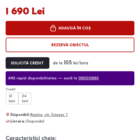
1 690 Lei
ADAUGĂ ÎN COȘ
REZERVĂ OBIECTUL
105
de la
lei/luna
SOLICITĂ CREDIT
Află rapid disponibilitatea — sună la
080010880
Credit
12
24
luni
luni
Disponibil:
Rezina, str. Șciusev 7
Livrare:
Disponibil
Caracteristici cheie: