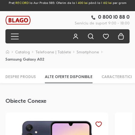
Preț
RECORD
la Aur Proba 585: Oferim de la
1 400 lei
până la
1 612 lei
per gram
0 800 10 88 0
Serviciu de suport 9:00 - 18:00
Catalog
Telefoane | Tablete
Smartphone
Samsung Galaxy A02
DESPRE PRODUS
ALTE OFERTE DISPONIBILE
CARACTERISTICI
Obiecte Conexe