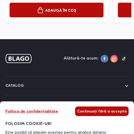
ADAUGĂ ÎN COȘ
Alătură-te acum:
CATALOG
DESPRE NOI
Politica de confidențialitate
Continuați fără a accepta
INFORMAȚII
FOLOSIM COOKIE-URI
Este posibil să plasăm acestea pentru analiza datelor