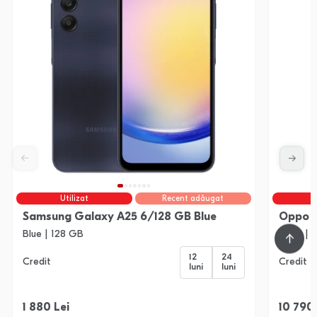
Utilizat
Recent adăugat
Samsung Galaxy A25 6/128 GB Blue
Oppo F
Blue | 128 GB
Silver |
12
24
Credit
Credit
luni
luni
1 880 Lei
10 790 