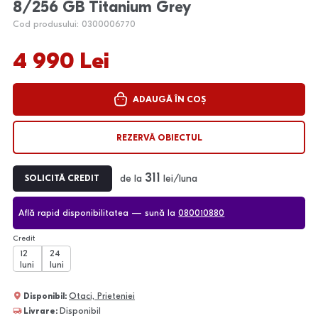
8/256 GB Titanium Grey
Cod produsului: 0300006770
4 990 Lei
ADAUGĂ ÎN COȘ
REZERVĂ OBIECTUL
311
de la
lei/luna
SOLICITĂ CREDIT
Află rapid disponibilitatea — sună la
080010880
Credit
12
24
luni
luni
Disponibil:
Otaci, Prieteniei
Livrare:
Disponibil