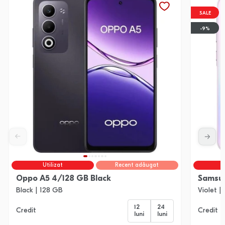
SALE
-9%
Utilizat
Recent adăugat
Oppo A5 4/128 GB Black
Samsun
Black | 128 GB
Violet |
12
24
Credit
Credit
luni
luni